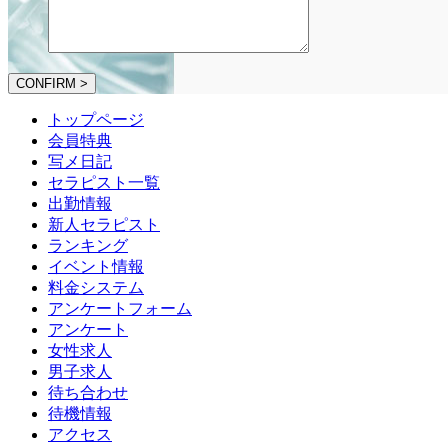
CONFIRM >
トップページ
会員特典
写メ日記
セラピスト一覧
出勤情報
新人セラピスト
ランキング
イベント情報
料金システム
アンケートフォーム
アンケート
女性求人
男子求人
待ち合わせ
待機情報
アクセス