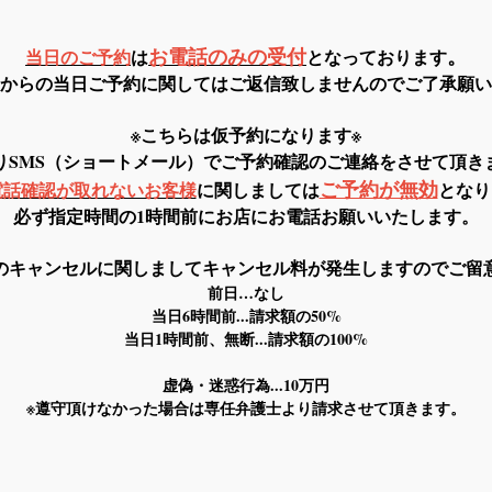
お電話のみの受付
。
当日のご予約
は
となっております
からの当日ご予約に関してはご返信致しませんのでご了承願い
※こちらは仮予約になります※
りSMS（ショートメール）でご予約確認のご連絡をさせて頂き
ご予約が無効
電話確認が取れないお客様
に関しましては
となり
必ず指定時間の1時間前にお店にお電話お願いいたします。
のキャンセルに関しましてキャンセル料が発生しますのでご留
前日…なし
当日6時間前...請求額の50%
当日1時間前、無断...請求額の100%
虚偽・迷惑行為...10万円
※遵守頂けなかった場合は専任弁護士より請求させて頂きます。