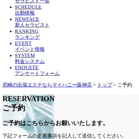
セラピスト一覧
SCHEDULE
出勤情報
NEWFACE
新人セラピスト
RANKING
ランキング
EVENT
イベント情報
SYSTEM
料金システム
ENQUETE
アンケートフォーム
尼崎の出張エステならマイハニー阪神店
>
トップ
> ご予約
RESERVATION
ご予約
ご予約はこちらからお願いいたします。
下記フォームの必要事項を記入して送信してください。